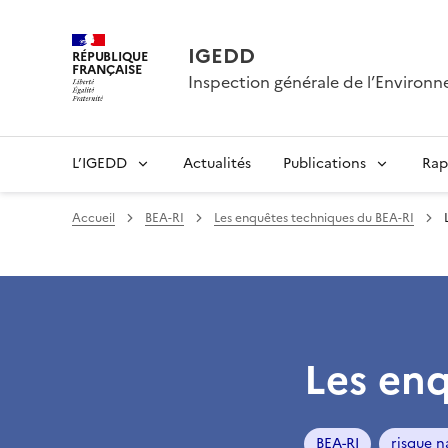
IGEDD
RÉPUBLIQUE
FRANÇAISE
Inspection générale de l’Enviro
L’IGEDD
Actualités
Publications
Rap
Accueil
BEA-RI
Les enquêtes techniques du BEA-RI
Les en
BEA-RI
risque n