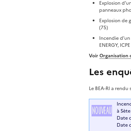
Explosion d’u
panneaux photo
Explosion de g
(75)
Incendie d’un 
ENERGY, ICPE 
Voir
Organisation 
Les enqu
Le BEA-RI a rendu 
Incend
à Sète
Date d
Date d