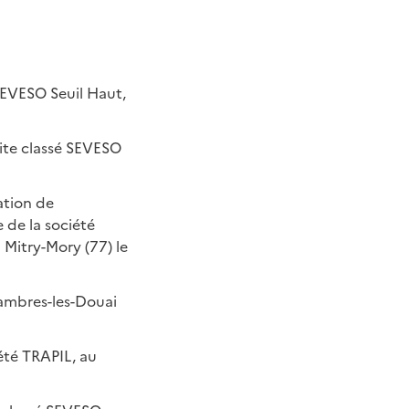
SEVESO Seuil Haut,
site classé SEVESO
6
ation de
 de la société
 Mitry-Mory (77) le
Lambres-les-Douai
iété TRAPIL, au