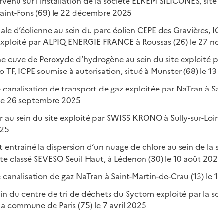
enu sur l’installation de la société ELKEM SILICONES, sit
Saint-Fons (69) le 22 décembre 2025
le d’éolienne au sein du parc éolien CEPE des Gravières, 
 exploité par ALPIQ ENERGIE FRANCE à Roussas (26) le 27
ne cuve de Peroxyde d’hydrogène au sein du site exploité 
 TF, ICPE soumise à autorisation, situé à Munster (68) le 
 canalisation de transport de gaz exploitée par NaTran à 
 le 26 septembre 2025
 au sein du site exploité par SWISS KRONO à Sully-sur-Loire
025
 entrainé la dispersion d’un nuage de chlore au sein de la 
e classé SEVESO Seuil Haut, à Lédenon (30) le 10 août 20
canalisation de gaz NaTran à Saint-Martin-de-Crau (13) le 
in du centre de tri de déchets du Syctom exploité par la so
la commune de Paris (75) le 7 avril 2025