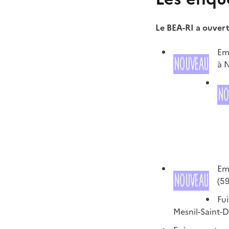
Le BEA-RI a ouver
Em
à N
Emi
(59
Fui
Mesnil-Saint-D