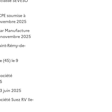
e classé SEVESO
ICPE soumise à
 novembre 2025
par Manufacture
13 novembre 2025
Saint-Rémy-de-
 (45) le 9
société
25
13 juin 2025
ciété Suez RV Ile-