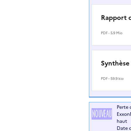
Rapport 
PDF
- 5.9 Mio
Synthèse
PDF
- 59.9 kio
Perte 
ExxonM
haut
Date d