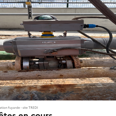
tion fuyarde - site TREDI
êtes en cours