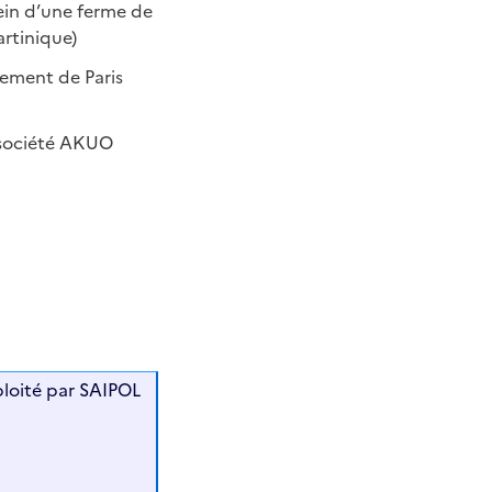
ein d’une ferme de
artinique)
sement de Paris
a société AKUO
xploité par SAIPOL