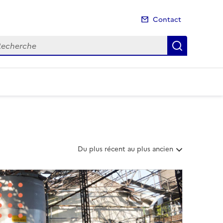
Contact
cherche
Recherch
T
Du plus récent au plus ancien
r
i
e
r
l
e
s