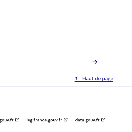
Haut de page
gouv.fr
legifrance.gouv.fr
data.gouv.fr