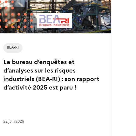
a
r
t
i
c
l
e
s
BEA-RI
Le bureau d’enquêtes et
d’analyses sur les risques
industriels (BEA-RI) : son rapport
d’activité 2025 est paru !
22 juin 2026