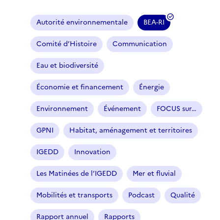
Autorité environnementale
BEA-RI
(
f
Comité d’Histoire
Communication
i
l
Eau et biodiversité
t
r
Économie et financement
Énergie
e
Environnement
Événement
FOCUS sur…
s
é
GPNI
Habitat, aménagement et territoires
l
e
IGEDD
Innovation
c
t
Les Matinées de l’IGEDD
Mer et fluvial
i
o
Mobilités et transports
Podcast
Qualité
n
n
Rapport annuel
Rapports