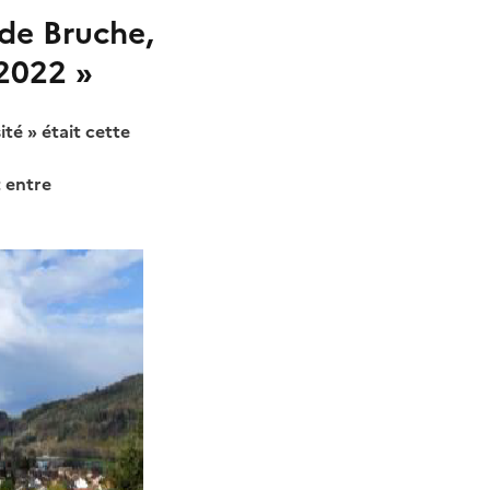
de Bruche,
 2022 »
té » était cette
t entre