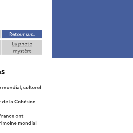
Retour sur…
La photo
mystère
ns
 mondial, culturel
et de la Cohésion
France ont
trimoine mondial