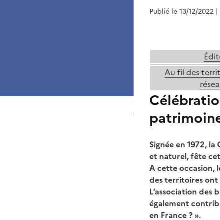
Publié le 13/12/2022
|
Édit
Au fil des terri
résea
Célébratio
patrimoin
Signée en 1972, la
et naturel, fête ce
A cette occasion, l
des territoires on
L’association des
également contribu
en France ? ».