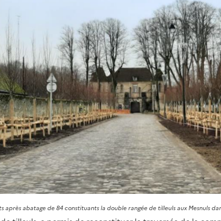
ts après abatage de 84 constituants la double rangée de tilleuls aux Mesnuls da