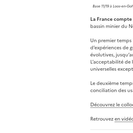
Base 11/19 à Loos-en-Goh
La France compte a
bassin minier du N
Un premier temps 
d’expériences de ge
évolutives, jusqu’a
L’acceptabilité de 
universelles except
Le deuxième temps
conciliation des u
Découvrez le coll
Retrouvez
en vidé