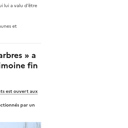
i lui a valu d’être
munes et
arbres » a
imoine fin
ts est ouvert aux
ectionnés par un