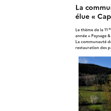
La commun
élue « Cap
è
Le thème de la 11
année « Paysage & 
La communauté de c
restauration des p