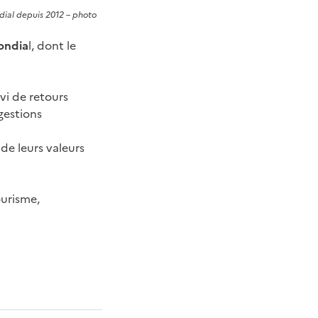
ndial depuis 2012 – photo
mondia
l, dont le
ivi de retours
gestions
de leurs valeurs
ourisme,