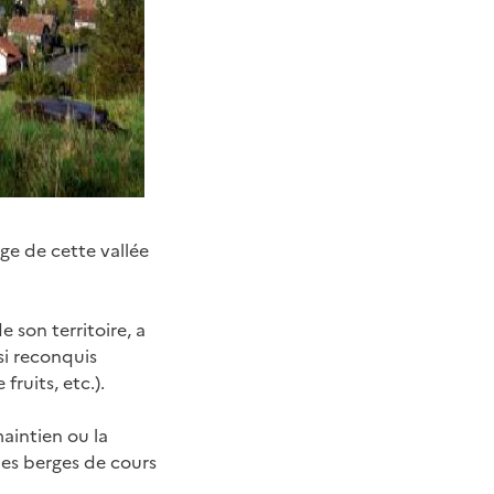
age de cette vallée
e son territoire, a
si reconquis
fruits, etc.).
maintien ou la
 les berges de cours