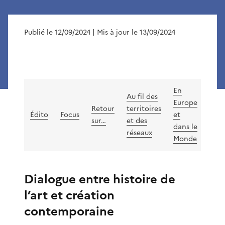
Publié le 12/09/2024
| Mis à jour le 13/09/2024
En
Au fil des
Europe
Not
Retour
territoires
Édito
Focus
et
de
sur…
et des
dans le
lect
réseaux
Monde
Dialogue entre histoire de
l’art et création
contemporaine