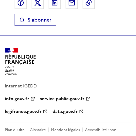
Partager sur Facebook
Partager sur X
Partager sur LinkedIn
Partager par email
Copier le lien de 
S'abonner
RÉPUBLIQUE
FRANÇAISE
Internet IGEDD
info.gouv.fr
service-public.gouv.fr
legifrance.gouv.fr
data.gouv.fr
Plan du site
Glossaire
Mentions légales
Accessibilité : non