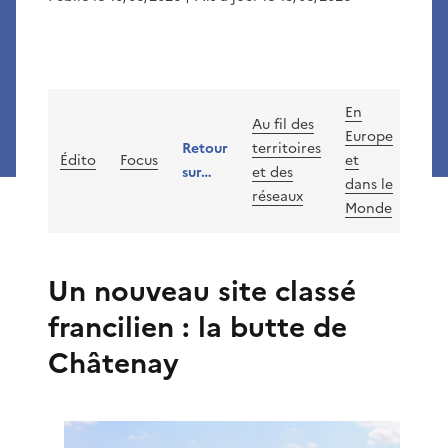
En
Au fil des
Europe
Not
Retour
territoires
Édito
Focus
et
de
sur…
et des
dans le
lect
réseaux
Monde
Un nouveau site classé
francilien : la butte de
Châtenay