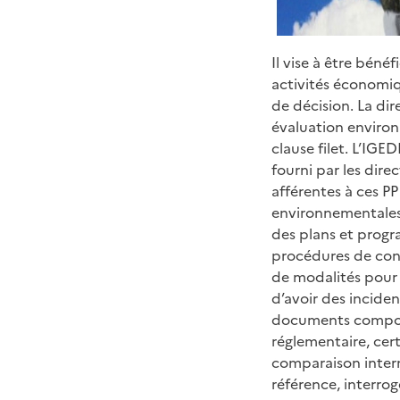
Il vise à être bén
activités économiq
de décision. La di
évaluation environ
clause filet. L’IGED
fourni par les dire
afférentes à ces PP
environnementales
des plans et progr
procédures de cont
de modalités pour 
d’avoir des inciden
documents comporta
réglementaire, cer
comparaison intern
référence, interro