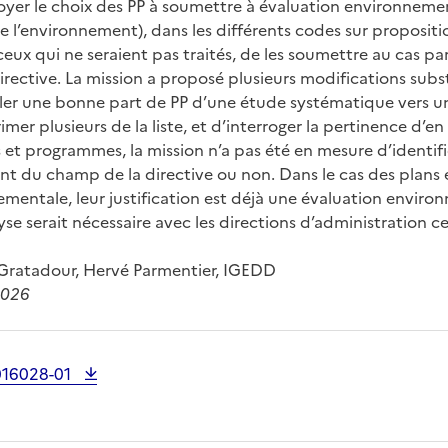
oyer le choix des PP à soumettre à évaluation environnement
e l’environnement), dans les différents codes sur propositi
ceux qui ne seraient pas traités, de les soumettre au cas par
directive. La mission a proposé plusieurs modifications subst
ler une bonne part de PP d’une étude systématique vers u
imer plusieurs de la liste, et d’interroger la pertinence d’en
 et programmes, la mission n’a pas été en mesure d’identifi
èvent du champ de la directive ou non. Dans le cas des plan
mentale, leur justification est déjà une évaluation envir
yse serait nécessaire avec les directions d’administration c
Gratadour, Hervé Parmentier, IGEDD
 2026
016028-01