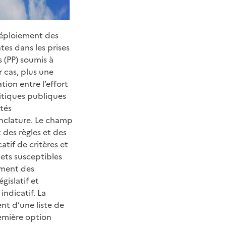
 déploiement des
es dans les prises
 (PP) soumis à
 cas, plus une
tion entre l’effort
litiques publiques
ités
enclature. Le champ
 des règles et des
tif de critères et
jets susceptibles
lement des
islatif et
ndicatif. La
nt d’une liste de
remière option