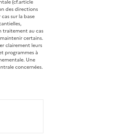
ale (cf.article
on des directions
 cas sur la base
antielles,
n traitement au cas
 maintenir certains.
er clairement leurs
s et programmes à
onnementale. Une
entrale concernées.