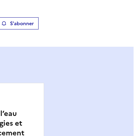
S'abonner
ier
l’eau
gies et
ncement