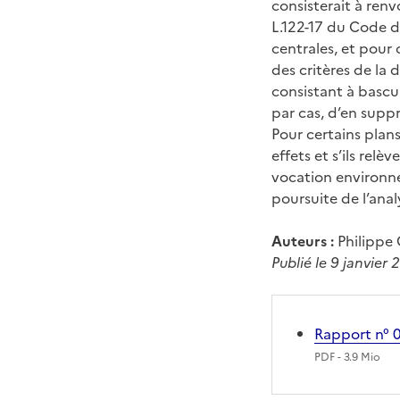
consisterait à renv
L.122-17 du Code d
centrales, et pour 
des critères de la 
consistant à bascu
par cas, d’en suppr
Pour certains plans
effets et s’ils rel
vocation environne
poursuite de l’anal
Auteurs :
Philippe 
Publié le 9 janvier
Rapport n° 
PDF
- 3.9 Mio