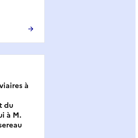
viaires à
t du
ui à M.
sereau