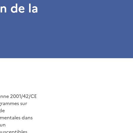
n de la
s
éenne 2001/42/CE
ogrammes sur
 de
nementales dans
 un
susceptibles