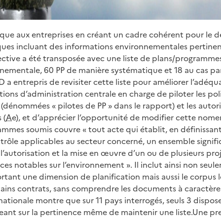
éfique aux entreprises en créant un cadre cohérent pour le
ues incluant des informations environnementales pertinent
rective a été transposée avec une liste de plans/programmes
nementale, 60 PP de manière systématique et 18 au cas par
D a entrepris de revisiter cette liste pour améliorer l’adéqua
ctions d’administration centrale en charge de piloter les po
 (dénommées « pilotes de PP » dans le rapport) et les autor
 (
Ae
), et d’apprécier l’opportunité de modifier cette nom
ammes soumis couvre « tout acte qui établit, en définissant
rôle applicables au secteur concerné, un ensemble significa
l’autorisation et la mise en œuvre d’un ou de plusieurs pro
ces notables sur l’environnement ». Il inclut ainsi non seu
nt une dimension de planification mais aussi le corpus lég
tains contrats, sans comprendre les documents à caractère i
ationale montre que sur 11 pays interrogés, seuls 3 dispose
geant sur la pertinence même de maintenir une liste.Une p