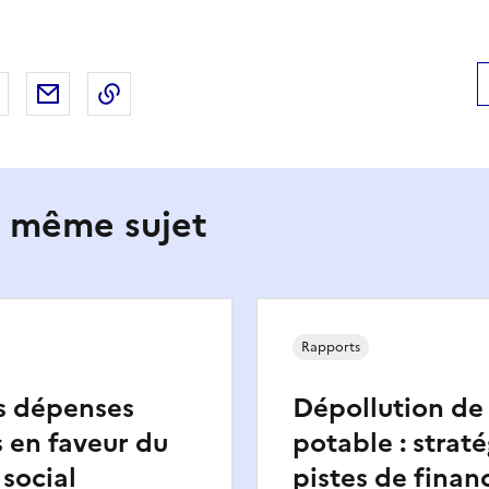
 Facebook
er sur X
Partager sur LinkedIn
Partager par email
Copier le lien de la page dans le presse-pap
e même sujet
Rapports
s dépenses
Dépollution de 
 en faveur du
potable : straté
social
pistes de fina