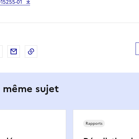
015255-01
 Facebook
er sur X
Partager sur LinkedIn
Partager par email
Copier le lien de la page dans le presse-pap
e même sujet
Rapports