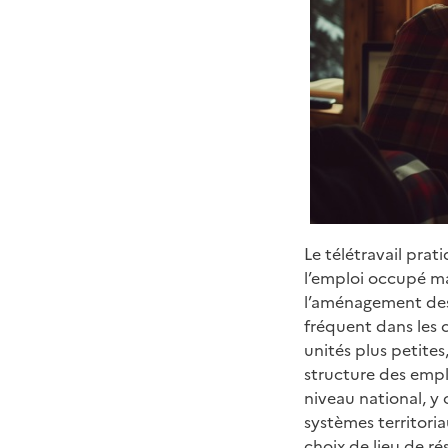
Le télétravail pra
l’emploi occupé mai
l’aménagement des t
fréquent dans les 
unités plus petites
structure des emplo
niveau national, y 
systèmes territori
choix de lieu de ré