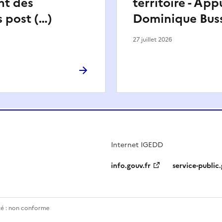
nt des
territoire - App
s post (…)
Dominique Bus
27 juillet 2026
Internet IGEDD
info.gouv.fr
service-public.
ité : non conforme