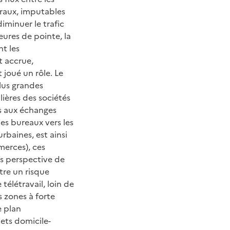
uraux, imputables
iminuer le trafic
ures de pointe, la
t les
t accrue,
joué un rôle. Le
plus grandes
lières des sociétés
es aux échanges
des bureaux vers les
rbaines, est ainsi
merces), ces
ns perspective de
tre un risque
télétravail, loin de
 zones à forte
e plan
jets domicile-