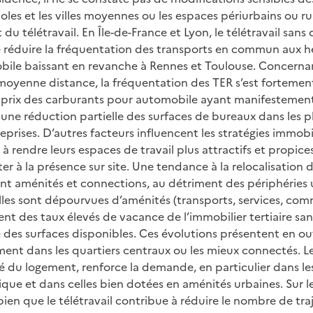
oles et les villes moyennes ou les espaces périurbains ou r
 télétravail. En Île-de-France et Lyon, le télétravail sans d
e réduire la fréquentation des transports en commun aux he
bile baissant en revanche à Rennes et Toulouse. Concernan
oyenne distance, la fréquentation des TER s’est fortemen
prix des carburants pour automobile ayant manifestement 
e une réduction partielle des surfaces de bureaux dans les 
prises. D’autres facteurs influencent les stratégies immobi
à rendre leurs espaces de travail plus attractifs et propic
iter à la présence sur site. Une tendance à la relocalisation 
rant aménités et connections, au détriment des périphéries u
lles sont dépourvues d’aménités (transports, services, com
ent des taux élevés de vacance de l’immobilier tertiaire sa
e des surfaces disponibles. Ces évolutions présentent en ou
ent dans les quartiers centraux ou les mieux connectés. Le 
 du logement, renforce la demande, en particulier dans les
tique et dans celles bien dotées en aménités urbaines. Sur l
ien que le télétravail contribue à réduire le nombre de tra