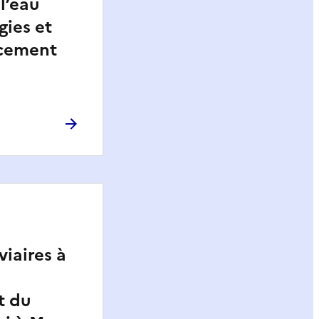
l’eau
gies et
ncement
viaires à
t du