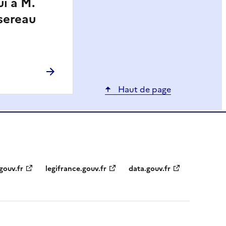
ui à M.
sereau
Haut de page
gouv.fr
legifrance.gouv.fr
data.gouv.fr