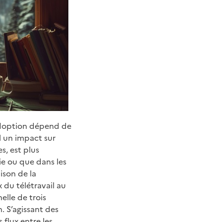
’adoption dépend de
il un impact sur
s, est plus
ie ou que dans les
aison de la
x du télétravail au
elle de trois
. S’agissant des
 flux entre les