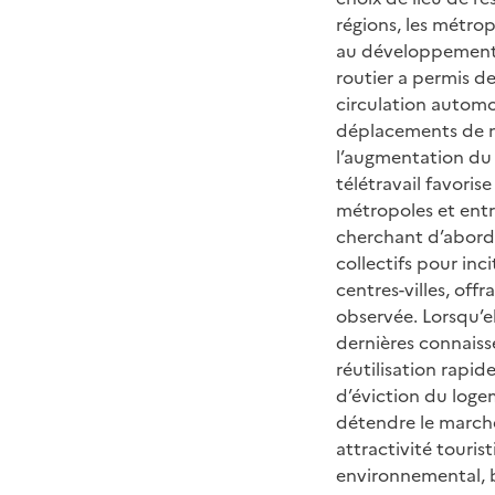
régions, les métrop
au développement du
routier a permis d
circulation automo
déplacements de m
l’augmentation du 
télétravail favoris
métropoles et entre
cherchant d’abord 
collectifs pour inc
centres-villes, off
observée. Lorsqu’e
dernières connaiss
réutilisation rapid
d’éviction du logem
détendre le marché
attractivité touris
environnemental, b