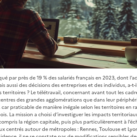
tiqué par près de 19 % des salariés français en 2023, dont l
s aussi des décisions des entreprises et des individus, a-t-
erritoires ? Le télétravail, concernant avant tout les cadre
centres des grandes agglomérations que dans leur périphér
, car praticable de manière inégale selon les territoires en r
is. La mission a choisi d’investiguer les impacts territoriau
compris la région capitale, puis plus particulièrement à l’éch
aux centrés autour de métropoles : Rennes, Toulouse et Lyon
sidence, il ne se constate pas de modifications sensibles des