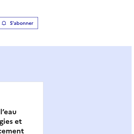
S'abonner
ier
l’eau
gies et
ncement