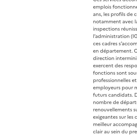
emplois fonctionnel
ans, les profils de
notamment avec la 
inspections réuniss
l’administration (I
ces cadres s’accom
en département. Ce
direction intermini
exercent des respo
fonctions sont sou
professionnelles e
employeurs pour mi
futurs candidats. 
nombre de départs e
renouvellements su
exigeantes sur les
meilleur accompag
clair au sein du pr