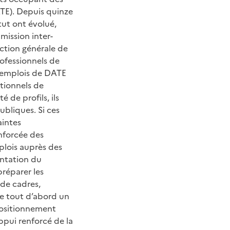
ATE). Depuis quinze
atut ont évolué,
ission inter-
ection générale de
rofessionnels de
s emplois de DATE
tionnels de
 de profils, ils
ubliques. Si ces
aintes
enforcée des
plois auprès des
entation du
préparer les
 de cadres,
de tout d’abord un
positionnement
appui renforcé de la