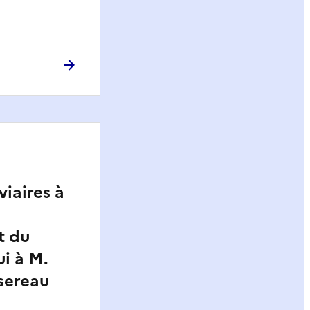
viaires à
t du
ui à M.
sereau