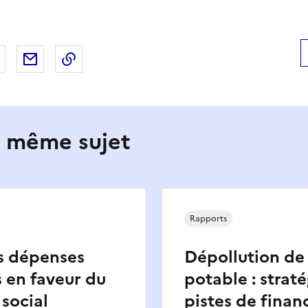
 Facebook
er sur X
Partager sur LinkedIn
Partager par email
Copier le lien de la page dans le presse-pap
e même sujet
Rapports
s dépenses
Dépollution de 
 en faveur du
potable : straté
social
pistes de fina