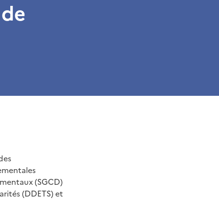
 de
 des
tementales
tementaux (SGCD)
darités (DDETS) et