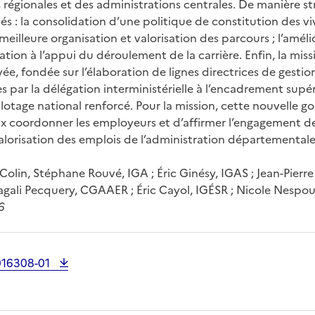
 régionales et des administrations centrales. De manière str
fiés : la consolidation d’une politique de constitution des vi
eilleure organisation et valorisation des parcours ; l’améli
ation à l’appui du déroulement de la carrière. Enfin, la mis
, fondée sur l’élaboration de lignes directrices de gestion
 par la délégation interministérielle à l’encadrement supér
ilotage national renforcé. Pour la mission, cette nouvelle 
 coordonner les employeurs et d’affirmer l’engagement de
alorisation des emplois de l’administration départementale 
olin, Stéphane Rouvé, IGA ; Éric Ginésy, IGAS ; Jean-Pierre L
agali Pecquery, CGAAER ; Éric Cayol, IGÉSR ; Nicole Nesp
6
016308-01