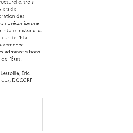
ucturelle, trois
viers de
oration des
sion préconise une
 interministérielles
ieur de l’État
gouvernance
s administrations
de l’État.
estoille, Éric
oulous, DGCCRF