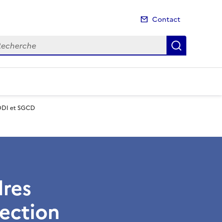
Contact
cherche
Recherch
n DDI et SGCD
dres
rection