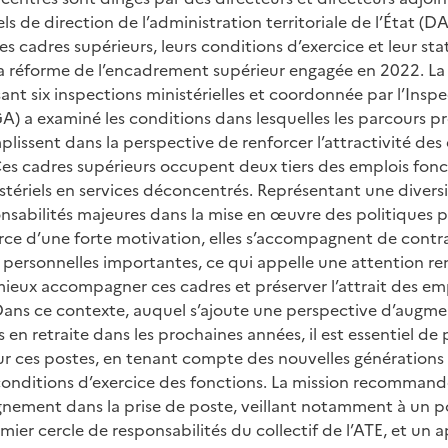
s de direction de l’administration territoriale de l’État (D
 ces cadres supérieurs, leurs conditions d’exercice et leur st
réforme de l’encadrement supérieur engagée en 2022. La m
ant six inspections ministérielles et coordonnée par l’Insp
GA) a examiné les conditions dans lesquelles les parcours p
plissent dans la perspective de renforcer l’attractivité de
s cadres supérieurs occupent deux tiers des emplois fonc
stériels en services déconcentrés. Représentant une diversité
nsabilités majeures dans la mise en œuvre des politiques p
rce d’une forte motivation, elles s’accompagnent de contr
t personnelles importantes, ce qui appelle une attention r
eux accompagner ces cadres et préserver l’attrait des em
Dans ce contexte, auquel s’ajoute une perspective d’augm
n retraite dans les prochaines années, il est essentiel de 
r ces postes, en tenant compte des nouvelles générations
 conditions d’exercice des fonctions. La mission recomman
nement dans la prise de poste, veillant notamment à un 
emier cercle de responsabilités du collectif de l’ATE, et un 