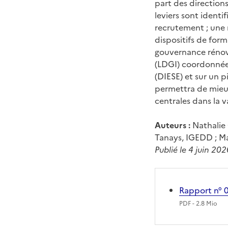
part des directions
leviers sont identi
recrutement ; une m
dispositifs de form
gouvernance rénovée
(LDGI) coordonnées
(DIESE) et sur un p
permettra de mieux
centrales dans la v
Auteurs :
Nathalie C
Tanays, IGEDD ; M
Publié le 4 juin 202
Rapport n° 
PDF
- 2.8 Mio