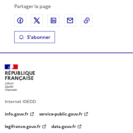
Partager la page
Partager sur Facebook
Partager sur X
Partager sur LinkedIn
Partager par email
Copier le lien de 
S'abonner
RÉPUBLIQUE
FRANÇAISE
Internet IGEDD
info.gouv.fr
service-public.gouv.fr
legifrance.gouv.fr
data.gouv.fr