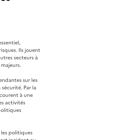
ssentiel,
sques. Ils jouent
autres secteurs à
 majeurs.
endantes sur les
sécurité. Par la
ncourent à une
s activités
olitiques
 les politiques