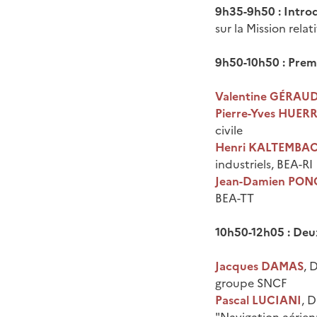
9h35-9h50 : Intro
sur la Mission rela
9h50-10h50 : Premi
Valentine GÉRAU
Pierre-Yves HUER
civile
Henri KALTEMBA
industriels, BEA-RI
Jean-Damien PON
BEA-TT
10h50-12h05 : Deu
Jacques DAMAS
, 
groupe SNCF
Pascal LUCIANI
, 