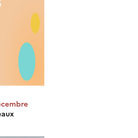
écembre
eaux