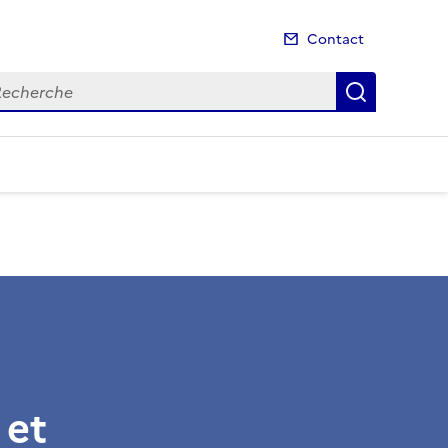
Contact
cherche
Recherch
 et