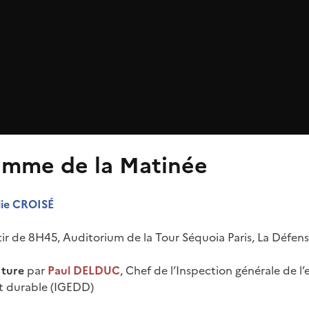
amme de la Matinée
lie CROISÉ
tir de 8H45, Auditorium de la Tour Séquoia Paris, La Défen
rture
par
Paul DELDUC
, Chef de l’Inspection générale de 
 durable (IGEDD)