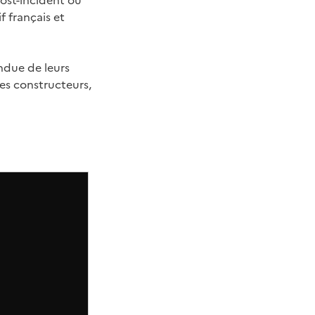
post-incident ou
 français et
ndue de leurs
des constructeurs,