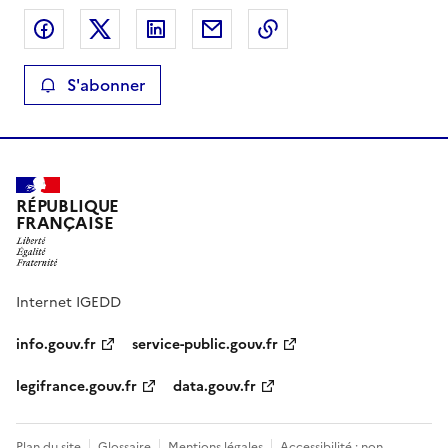
Partager sur Facebook
Partager sur X
Partager sur LinkedIn
Partager par email
Copier le lien de la 
S'abonner
RÉPUBLIQUE
FRANÇAISE
Internet IGEDD
info.gouv.fr
service-public.gouv.fr
legifrance.gouv.fr
data.gouv.fr
Plan du site
Glossaire
Mentions légales
Accessibilité : non