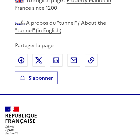
To English page :
Property Market in
France since 1200
A propos du "
tunnel
" / About the
"tunnel" (in English)
Partager la page
Partager sur Facebook
Partager sur X
Partager sur LinkedIn
Partager par email
Copier le lien de 
S'abonner
RÉPUBLIQUE
FRANÇAISE