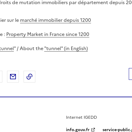
 droits de mutation immobiliers par département depuis 200
ier sur le
marché immobilier depuis 1200
e :
Property Market in France since 1200
tunnel
" / About the
"tunnel" (in English)
 Facebook
er sur X
Partager sur LinkedIn
Partager par email
Copier le lien de la page dans le presse-pap
Internet IGEDD
info.gouv.fr
service-public.