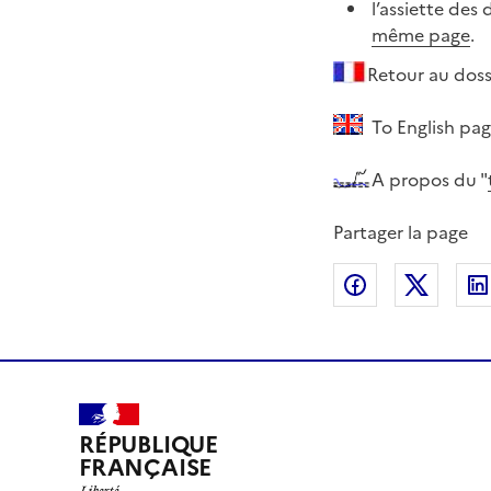
l’assiette des
même page
.
Retour au doss
To English pag
A propos du "
Partager la page
Partager sur
Partag
RÉPUBLIQUE
FRANÇAISE