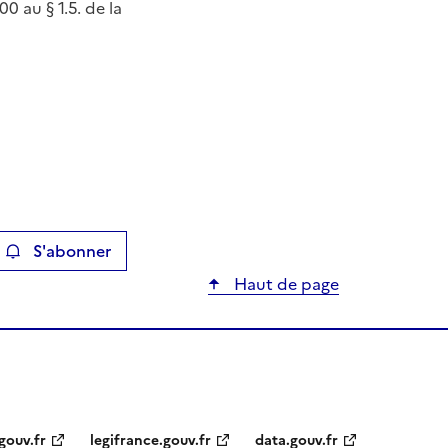
0 au § 1.5. de la
S'abonner
ier
Haut de page
gouv.fr
legifrance.gouv.fr
data.gouv.fr