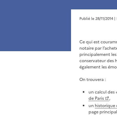
Publié le 28/11/2014
|
Ce qui est couramm
notaire par l’achet
principalement les 
conservateur des hy
également les émol
On trouvera :
un calcul des «
de Paris
,
un
historique 
page principal