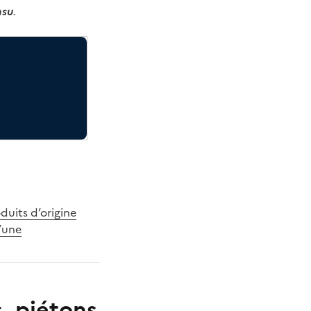
nsu
.
oduits d’origine
d’une
, piétons