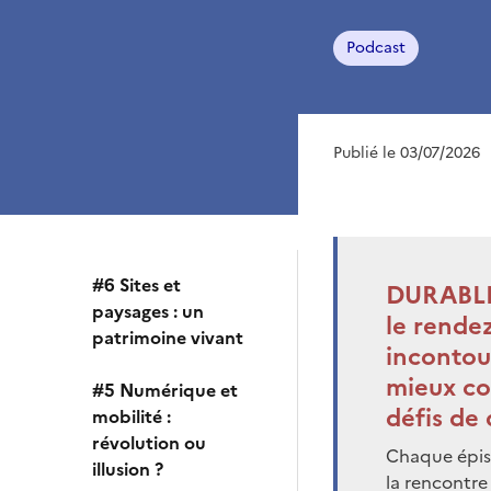
Podcast
Publié le 03/07/2026
#6 Sites et
DURABL
paysages : un
le rende
patrimoine vivant
incontou
mieux co
#5 Numérique et
défis de
mobilité :
révolution ou
Chaque épi
illusion ?
la rencontre