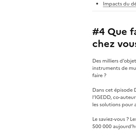
Impacts du dé
#4 Que fa
chez vou
Des milliers d’obje
instruments de mus
faire ?
Dans cet épisod
l’IGEDD, co-auteur
les solutions pour a
Le saviez-vous ? L
500 000 aujourd’hui