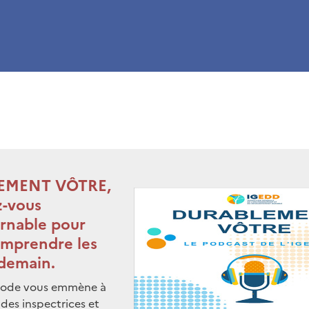
EMENT VÔTRE,
z-vous
rnable pour
mprendre les
 demain.
sode vous emmène à
 des inspectrices et