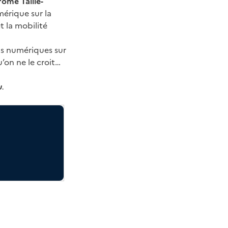
rôme Taillé-
mérique sur la
t la mobilité
ils numériques sur
’on ne le croit…
u
.