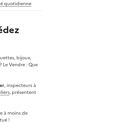
té quotidienne
sédez
uettes, bijoux,
? Le Vendre : Que
er
, inspecteurs à
liers
, présentent
le à moins de
tué !