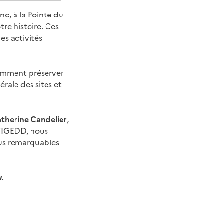
c, à la Pointe du
re histoire. Ces
es activités
omment préserver
nérale des sites et
therine Candelier
,
 l’IGEDD, nous
lus remarquables
.