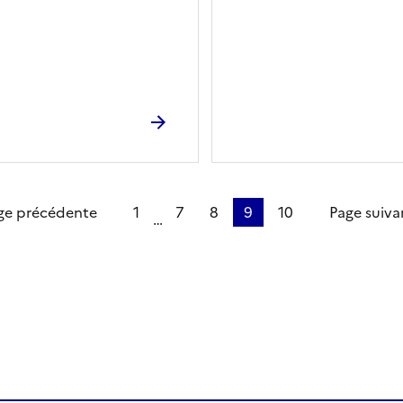
 page
ge précédente
1
7
8
9
10
Page suiva
…
ien de la page dans le presse-papier