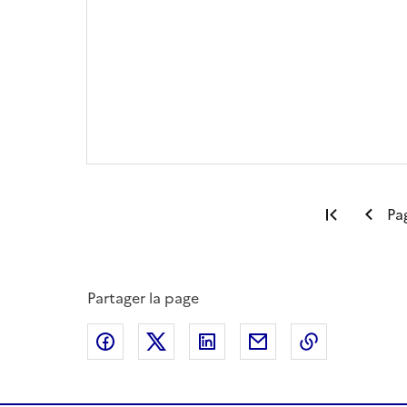
Première
Pa
Partager la page
Partager sur Facebook
Partager sur X
Partager sur LinkedIn
Partager par email
Copier le l