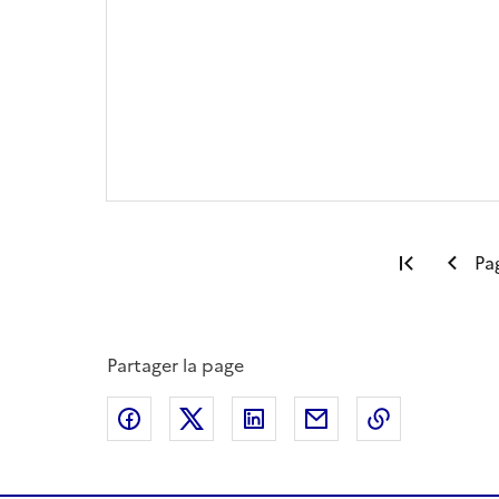
Première
Pa
Partager la page
Partager sur Facebook
Partager sur X
Partager sur LinkedIn
Partager par email
Copier le l