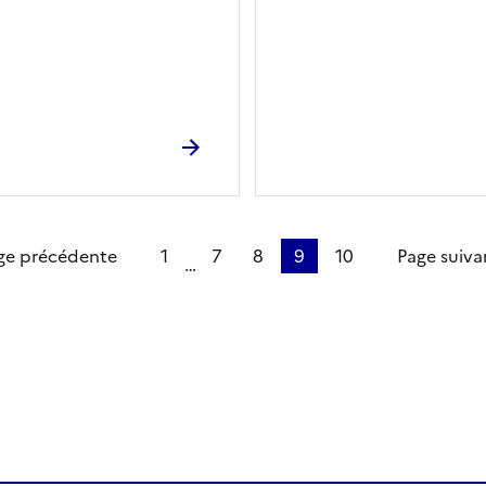
 page
ge précédente
1
7
8
9
10
Page suiva
…
ien de la page dans le presse-papier