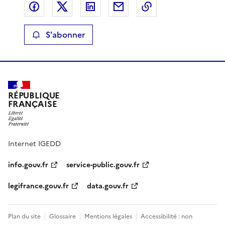
Partager sur Facebook
Partager sur X
Partager sur LinkedIn
Partager par email
Copier le lien de 
S'abonner
RÉPUBLIQUE
FRANÇAISE
Internet IGEDD
info.gouv.fr
service-public.gouv.fr
legifrance.gouv.fr
data.gouv.fr
Plan du site
Glossaire
Mentions légales
Accessibilité : non